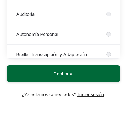
Auditoría
Autonomía Personal
Braille, Transcripción y Adaptación
Continuar
Comercial, Ventas y/o Juego
Puestos en Comercial, Ventas y/o Juego
Todos los puestos
¿Ya estamos conectados?
Iniciar sesión
.
Administrativo/a comercial
Gestor/a Comercial