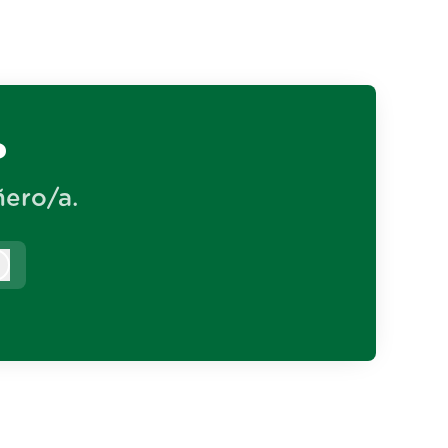
?
ero/a.
Iniciar sesión