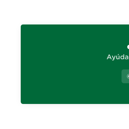
Ayúda